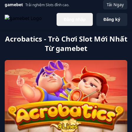
gamebet
Tải Ngay
Trải nghiệm Slots đỉnh cao.
Đăng nhập
Đăng ký
Acrobatics - Trò Chơi Slot Mới Nhất
Từ gamebet