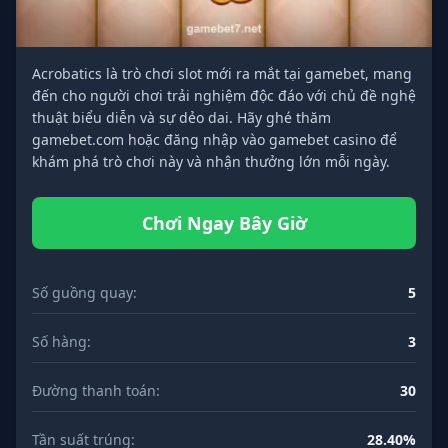
Acrobatics là trò chơi slot mới ra mắt tại gamebet, mang
đến cho người chơi trải nghiệm độc đáo với chủ đề nghệ
thuật biểu diễn và sự dẻo dai. Hãy ghé thăm
gamebet.com hoặc đăng nhập vào gamebet casino để
khám phá trò chơi này và nhận thưởng lớn mỗi ngày.
Chơi Ngay Bây Giờ
Số guồng quay:
5
Số hàng:
3
Đường thanh toán:
30
Tần suất trúng:
28.40%