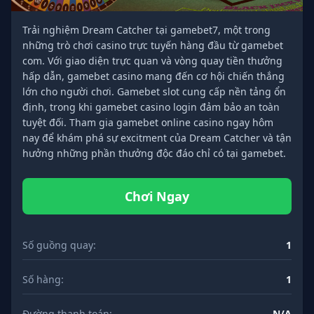
Trải nghiệm Dream Catcher tại gamebet7, một trong
những trò chơi casino trực tuyến hàng đầu từ gamebet
com. Với giao diện trực quan và vòng quay tiền thưởng
hấp dẫn, gamebet casino mang đến cơ hội chiến thắng
lớn cho người chơi. Gamebet slot cung cấp nền tảng ổn
định, trong khi gamebet casino login đảm bảo an toàn
tuyệt đối. Tham gia gamebet online casino ngay hôm
nay để khám phá sự excitment của Dream Catcher và tận
hưởng những phần thưởng độc đáo chỉ có tại gamebet.
Chơi Ngay
Số guồng quay:
1
Số hàng:
1
Đường thanh toán:
N/A