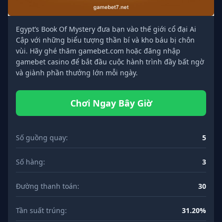
Egypt’s Book Of Mystery đưa bạn vào thế giới cổ đại Ai
Cập với những biểu tượng thần bí và kho báu bị chôn
vùi. Hãy ghé thăm gamebet.com hoặc đăng nhập
gamebet casino để bắt đầu cuộc hành trình đầy bất ngờ
và giành phần thưởng lớn mỗi ngày.
Chơi Ngay Bây Giờ
Số guồng quay:
5
Số hàng:
3
Đường thanh toán:
30
Tần suất trúng:
31.20%